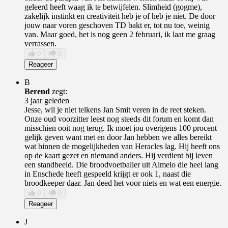
geleerd heeft waag ik te betwijfelen. Slimheid (gogme),
zakelijk instinkt en creativiteit heb je of heb je niet. De door
jouw naar voren geschoven TD bakt er, tot nu toe, weinig
van. Maar goed, het is nog geen 2 februari, ik laat me graag
verrassen.
0
0
Reageer
B
Berend
zegt:
3 jaar geleden
Jesse, wil je niet telkens Jan Smit veren in de reet steken.
Onze oud voorzitter leest nog steeds dit forum en komt dan
misschien ooit nog terug. Ik moet jou overigens 100 procent
gelijk geven want met en door Jan hebben we alles bereikt
wat binnen de mogelijkheden van Heracles lag. Hij heeft ons
op de kaart gezet en niemand anders. Hij verdient bij leven
een standbeeld. Die broodvoetballer uit Almelo die heel lang
in Enschede heeft gespeeld krijgt er ook 1, naast die
broodkeeper daar. Jan deed het voor niets en wat een energie.
0
0
Reageer
J