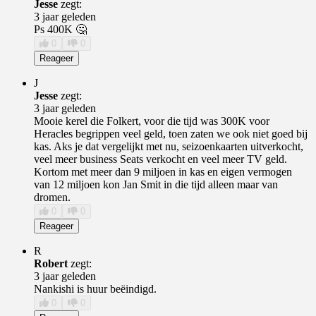
Jesse
zegt:
3 jaar geleden
Ps 400K 🤔
0
0
Reageer
J
Jesse
zegt:
3 jaar geleden
Mooie kerel die Folkert, voor die tijd was 300K voor
Heracles begrippen veel geld, toen zaten we ook niet goed bij
kas. Aks je dat vergelijkt met nu, seizoenkaarten uitverkocht,
veel meer business Seats verkocht en veel meer TV geld.
Kortom met meer dan 9 miljoen in kas en eigen vermogen
van 12 miljoen kon Jan Smit in die tijd alleen maar van
dromen.
0
0
Reageer
R
Robert
zegt:
3 jaar geleden
Nankishi is huur beëindigd.
0
0