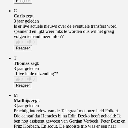
Reageer
C
Carlo
zegt:
3 jaar geleden
Is er live actuele nieuws over de eventuele transfers word
spannend en lijkt weer niks te worden dus wil het graag
volgen iemand meer info ??
0
0
Reageer
T
Thomas
zegt:
3 jaar geleden
“Live in de uitzending”?
0
0
Reageer
M
Matthijs
zegt:
3 jaar geleden
Prachtig interview van de Telegraaf met onze held Folkert.
Die aangaf dat Heracles bijna Edin Dzeko heeft gehaald: Ik
ben nog assistent geweest van Gertjan Verbeek, Peter Bosz en
Fritz Korbach. En scout. De mooiste trip was er een naar