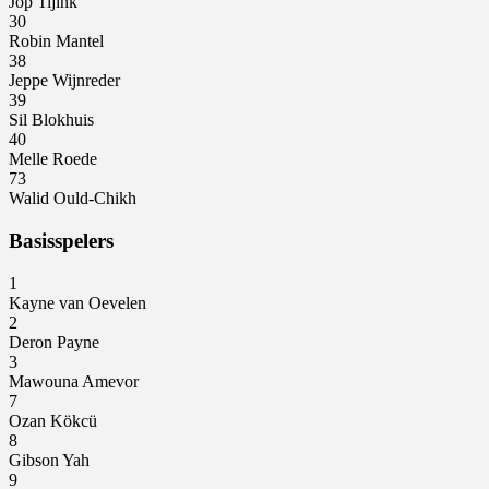
Jop Tijink
30
Robin Mantel
38
Jeppe Wijnreder
39
Sil Blokhuis
40
Melle Roede
73
Walid Ould-Chikh
Basisspelers
1
Kayne van Oevelen
2
Deron Payne
3
Mawouna Amevor
7
Ozan Kökcü
8
Gibson Yah
9