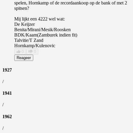
spelen, Hornkamp of de recordaankoop op de bank of met 2
spitsen?
Mij lijkt een 4222 wel wat:
De Keijzer
Benita/Mirani/Mesik/Roosken
BDK/Kaam(Zamburek indien fit)
Talvitie/T Zand
Hornkamp/Kulenovic
0
0
Reageer
1927
/
1941
/
1962
/