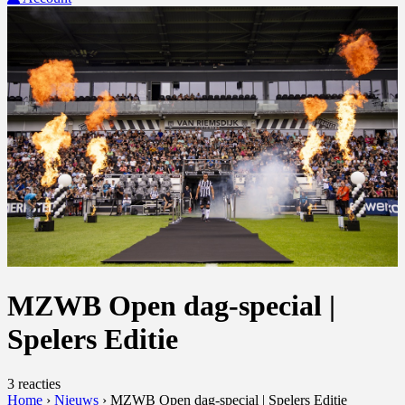
MZWB Open dag-special |
Spelers Editie
3 reacties
Home
›
Nieuws
›
MZWB Open dag-special | Spelers Editie