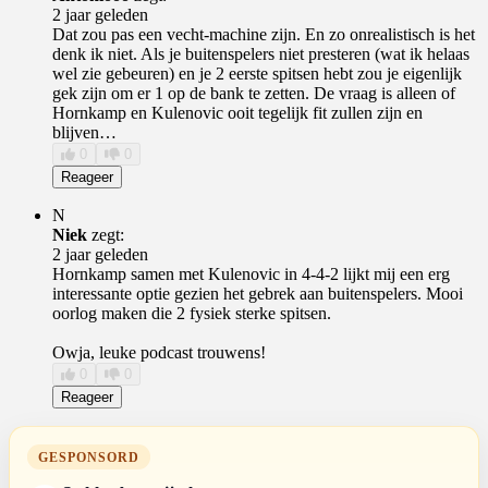
2 jaar geleden
Dat zou pas een vecht-machine zijn. En zo onrealistisch is het
denk ik niet. Als je buitenspelers niet presteren (wat ik helaas
wel zie gebeuren) en je 2 eerste spitsen hebt zou je eigenlijk
gek zijn om er 1 op de bank te zetten. De vraag is alleen of
Hornkamp en Kulenovic ooit tegelijk fit zullen zijn en
blijven…
0
0
Reageer
N
Niek
zegt:
2 jaar geleden
Hornkamp samen met Kulenovic in 4-4-2 lijkt mij een erg
interessante optie gezien het gebrek aan buitenspelers. Mooi
oorlog maken die 2 fysiek sterke spitsen.
Owja, leuke podcast trouwens!
0
0
Reageer
GESPONSORD