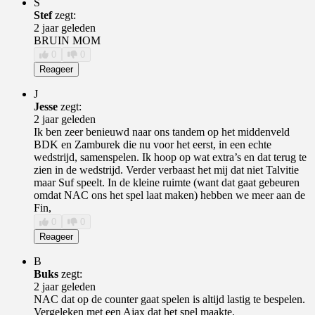
S
Stef
zegt:
2 jaar geleden
BRUIN MOM
0
0
Reageer
J
Jesse
zegt:
2 jaar geleden
Ik ben zeer benieuwd naar ons tandem op het middenveld
BDK en Zamburek die nu voor het eerst, in een echte
wedstrijd, samenspelen. Ik hoop op wat extra’s en dat terug te
zien in de wedstrijd. Verder verbaast het mij dat niet Talvitie
maar Suf speelt. In de kleine ruimte (want dat gaat gebeuren
omdat NAC ons het spel laat maken) hebben we meer aan de
Fin,
0
0
Reageer
B
Buks
zegt:
2 jaar geleden
NAC dat op de counter gaat spelen is altijd lastig te bespelen.
Vergeleken met een Ajax dat het spel maakte.