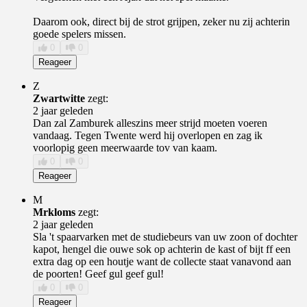
Daarom ook, direct bij de strot grijpen, zeker nu zij achterin
goede spelers missen.
0
0
Reageer
Z
Zwartwitte
zegt:
2 jaar geleden
Dan zal Zamburek alleszins meer strijd moeten voeren
vandaag. Tegen Twente werd hij overlopen en zag ik
voorlopig geen meerwaarde tov van kaam.
0
0
Reageer
M
Mrkloms
zegt:
2 jaar geleden
Sla 't spaarvarken met de studiebeurs van uw zoon of dochter
kapot, hengel die ouwe sok op achterin de kast of bijt ff een
extra dag op een houtje want de collecte staat vanavond aan
de poorten! Geef gul geef gul!
0
0
Reageer