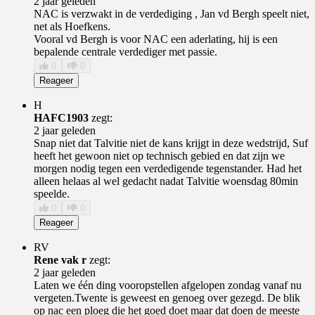
2 jaar geleden
NAC is verzwakt in de verdediging , Jan vd Bergh speelt niet,
net als Hoefkens.
Vooral vd Bergh is voor NAC een aderlating, hij is een
bepalende centrale verdediger met passie.
0
0
Reageer
H
HAFC1903
zegt:
2 jaar geleden
Snap niet dat Talvitie niet de kans krijgt in deze wedstrijd, Suf
heeft het gewoon niet op technisch gebied en dat zijn we
morgen nodig tegen een verdedigende tegenstander. Had het
alleen helaas al wel gedacht nadat Talvitie woensdag 80min
speelde.
0
0
Reageer
RV
Rene vak r
zegt:
2 jaar geleden
Laten we één ding vooropstellen afgelopen zondag vanaf nu
vergeten.Twente is geweest en genoeg over gezegd. De blik
op nac een ploeg die het goed doet maar dat doen de meeste