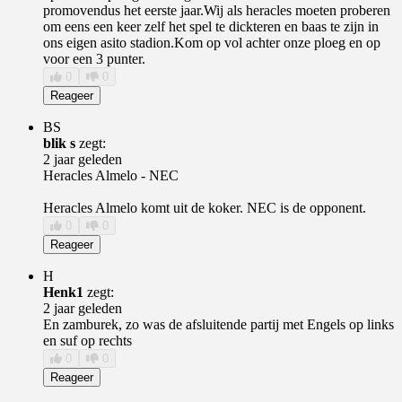
promovendus het eerste jaar.Wij als heracles moeten proberen
om eens een keer zelf het spel te dickteren en baas te zijn in
ons eigen asito stadion.Kom op vol achter onze ploeg en op
voor een 3 punter.
0
0
Reageer
BS
blik s
zegt:
2 jaar geleden
Heracles Almelo - NEC
Heracles Almelo komt uit de koker. NEC is de opponent.
0
0
Reageer
H
Henk1
zegt:
2 jaar geleden
En zamburek, zo was de afsluitende partij met Engels op links
en suf op rechts
0
0
Reageer