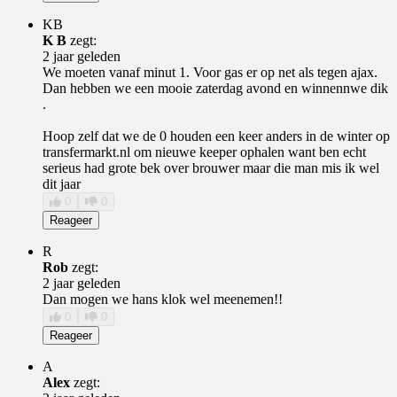
KB
K B
zegt:
2 jaar geleden
We moeten vanaf minut 1. Voor gas er op net als tegen ajax.
Dan hebben we een mooie zaterdag avond en winnennwe dik
.
Hoop zelf dat we de 0 houden een keer anders in de winter op
transfermarkt.nl om nieuwe keeper ophalen want ben echt
serieus had grote bek over brouwer maar die man mis ik wel
dit jaar
0
0
Reageer
R
Rob
zegt:
2 jaar geleden
Dan mogen we hans klok wel meenemen!!
0
0
Reageer
A
Alex
zegt: