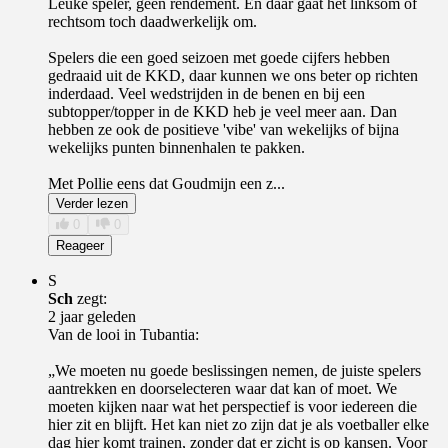
Leuke speler, geen rendement. En daar gaat het linksom of
rechtsom toch daadwerkelijk om.
Spelers die een goed seizoen met goede cijfers hebben
gedraaid uit de KKD, daar kunnen we ons beter op richten
inderdaad. Veel wedstrijden in de benen en bij een
subtopper/topper in de KKD heb je veel meer aan. Dan
hebben ze ook de positieve 'vibe' van wekelijks of bijna
wekelijks punten binnenhalen te pakken.
Met Pollie eens dat Goudmijn een z...
Verder lezen
0
0
Reageer
S
Sch
zegt:
2 jaar geleden
Van de looi in Tubantia:
„We moeten nu goede beslissingen nemen, de juiste spelers
aantrekken en doorselecteren waar dat kan of moet. We
moeten kijken naar wat het perspectief is voor iedereen die
hier zit en blijft. Het kan niet zo zijn dat je als voetballer elke
dag hier komt trainen, zonder dat er zicht is op kansen. Voor