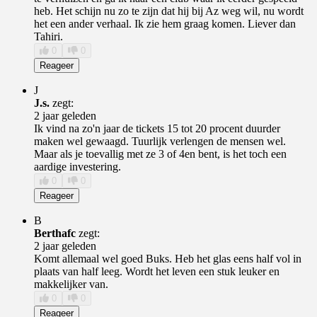
heb. Het schijn nu zo te zijn dat hij bij Az weg wil, nu wordt
het een ander verhaal. Ik zie hem graag komen. Liever dan
Tahiri.
0
0
Reageer
J
J.s.
zegt:
2 jaar geleden
Ik vind na zo'n jaar de tickets 15 tot 20 procent duurder
maken wel gewaagd. Tuurlijk verlengen de mensen wel.
Maar als je toevallig met ze 3 of 4en bent, is het toch een
aardige investering.
0
0
Reageer
B
Berthafc
zegt:
2 jaar geleden
Komt allemaal wel goed Buks. Heb het glas eens half vol in
plaats van half leeg. Wordt het leven een stuk leuker en
makkelijker van.
0
0
Reageer