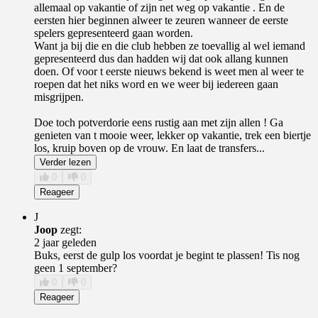
allemaal op vakantie of zijn net weg op vakantie . En de
eersten hier beginnen alweer te zeuren wanneer de eerste
spelers gepresenteerd gaan worden.
Want ja bij die en die club hebben ze toevallig al wel iemand
gepresenteerd dus dan hadden wij dat ook allang kunnen
doen. Of voor t eerste nieuws bekend is weet men al weer te
roepen dat het niks word en we weer bij iedereen gaan
misgrijpen.
Doe toch potverdorie eens rustig aan met zijn allen ! Ga
genieten van t mooie weer, lekker op vakantie, trek een biertje
los, kruip boven op de vrouw. En laat de transfers...
Verder lezen
0
0
Reageer
J
Joop
zegt:
2 jaar geleden
Buks, eerst de gulp los voordat je begint te plassen! Tis nog
geen 1 september?
0
0
Reageer