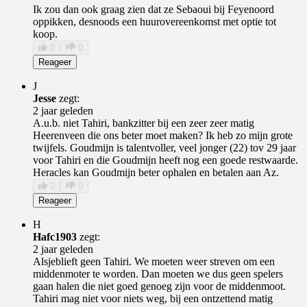
Ik zou dan ook graag zien dat ze Sebaoui bij Feyenoord
oppikken, desnoods een huurovereenkomst met optie tot
koop.
0
0
Reageer
J
Jesse
zegt:
2 jaar geleden
A.u.b. niet Tahiri, bankzitter bij een zeer zeer matig
Heerenveen die ons beter moet maken? Ik heb zo mijn grote
twijfels. Goudmijn is talentvoller, veel jonger (22) tov 29 jaar
voor Tahiri en die Goudmijn heeft nog een goede restwaarde.
Heracles kan Goudmijn beter ophalen en betalen aan Az.
0
0
Reageer
H
Hafc1903
zegt:
2 jaar geleden
Alsjeblieft geen Tahiri. We moeten weer streven om een
middenmoter te worden. Dan moeten we dus geen spelers
gaan halen die niet goed genoeg zijn voor de middenmoot.
Tahiri mag niet voor niets weg, bij een ontzettend matig