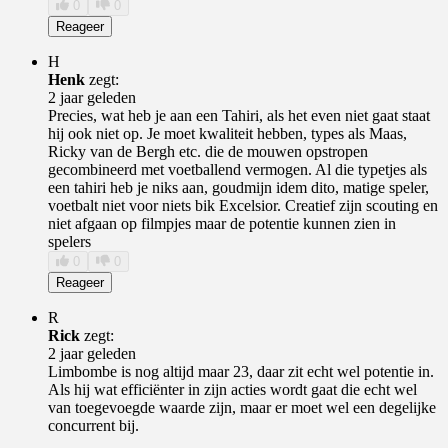
0
0
Reageer
H
Henk
zegt:
2 jaar geleden
Precies, wat heb je aan een Tahiri, als het even niet gaat staat
hij ook niet op. Je moet kwaliteit hebben, types als Maas,
Ricky van de Bergh etc. die de mouwen opstropen
gecombineerd met voetballend vermogen. Al die typetjes als
een tahiri heb je niks aan, goudmijn idem dito, matige speler,
voetbalt niet voor niets bik Excelsior. Creatief zijn scouting en
niet afgaan op filmpjes maar de potentie kunnen zien in
spelers
0
0
Reageer
R
Rick
zegt:
2 jaar geleden
Limbombe is nog altijd maar 23, daar zit echt wel potentie in.
Als hij wat efficiënter in zijn acties wordt gaat die echt wel
van toegevoegde waarde zijn, maar er moet wel een degelijke
concurrent bij.