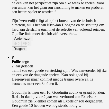
de een kan het perspectief zijn om elke week te spelen. Voor
een ander kan het gaan om aansluiting te maken en proberen
een betere speler te worden.”
Zijn ‘wensenlijst’ ligt al op het bureau van de technisch
directeur, nu is het aan Nico-Jan Hoogma en de scouting om
hard aan de slag te gaan met de selectie van volgend seizoen.
Op elke linie moet de club zich versterke...
Verder lezen
0
0
Reageer
P
Pollie
zegt:
2 jaar geleden
Tahiri zou een goede versterking zijn . Was aanvoerder bij rkc
en een van de dragende spelers. Kan ook goed bij
Heerenveen maar kon niet met de trainer overweg. Is
trouwens meer een 8 of een 6.
Goudmijn is meer een 10. Goudmijn zou ik er graag bij zien.
Ik dacht dat hij voor 2 jaar was verhuurd aan Excelsior.
Goudmijn zie ik enkel komen als Excelsior zou degraderen.
Een goede 10 hebben we nog steeds nodig…