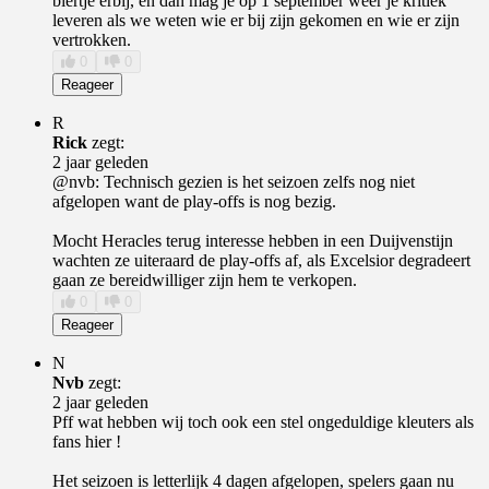
biertje erbij, en dan mag je op 1 september weer je kritiek
leveren als we weten wie er bij zijn gekomen en wie er zijn
vertrokken.
0
0
Reageer
R
Rick
zegt:
2 jaar geleden
@nvb: Technisch gezien is het seizoen zelfs nog niet
afgelopen want de play-offs is nog bezig.
Mocht Heracles terug interesse hebben in een Duijvenstijn
wachten ze uiteraard de play-offs af, als Excelsior degradeert
gaan ze bereidwilliger zijn hem te verkopen.
0
0
Reageer
N
Nvb
zegt:
2 jaar geleden
Pff wat hebben wij toch ook een stel ongeduldige kleuters als
fans hier !
Het seizoen is letterlijk 4 dagen afgelopen, spelers gaan nu