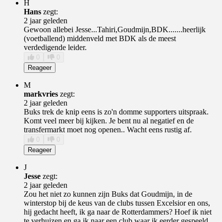
H
Hans
zegt:
2 jaar geleden
Gewoon allebei Jesse...Tahiri,Goudmijn,BDK.......heerlijk
(voetballend) middenveld met BDK als de meest
verdedigende leider.
0
0
Reageer
M
markvries
zegt:
2 jaar geleden
Buks trek de knip eens is zo'n domme supporters uitspraak.
Komt veel meer bij kijken. Je bent nu al negatief en de
transfermarkt moet nog openen.. Wacht eens rustig af.
0
0
Reageer
J
Jesse
zegt:
2 jaar geleden
Zou het niet zo kunnen zijn Buks dat Goudmijn, in de
winterstop bij de keus van de clubs tussen Excelsior en ons,
hij gedacht heeft, ik ga naar de Rotterdammers? Hoef ik niet
te verhuizen en ga ik naar een club waar ik eerder gespeeld