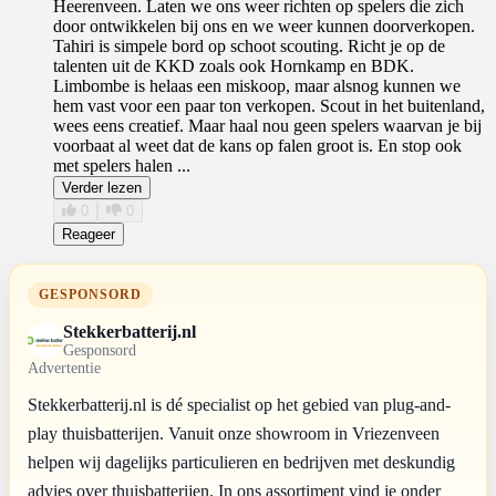
Heerenveen. Laten we ons weer richten op spelers die zich
door ontwikkelen bij ons en we weer kunnen doorverkopen.
Tahiri is simpele bord op schoot scouting. Richt je op de
talenten uit de KKD zoals ook Hornkamp en BDK.
Limbombe is helaas een miskoop, maar alsnog kunnen we
hem vast voor een paar ton verkopen. Scout in het buitenland,
wees eens creatief. Maar haal nou geen spelers waarvan je bij
voorbaat al weet dat de kans op falen groot is. En stop ook
met spelers halen ...
Verder lezen
0
0
Reageer
GESPONSORD
Stekkerbatterij.nl
Gesponsord
Advertentie
Stekkerbatterij.nl is dé specialist op het gebied van plug-and-
play thuisbatterijen. Vanuit onze showroom in Vriezenveen
helpen wij dagelijks particulieren en bedrijven met deskundig
advies over thuisbatterijen. In ons assortiment vind je onder