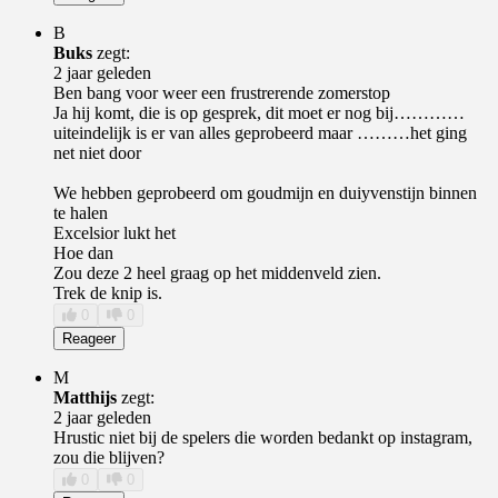
B
Buks
zegt:
2 jaar geleden
Ben bang voor weer een frustrerende zomerstop
Ja hij komt, die is op gesprek, dit moet er nog bij…………
uiteindelijk is er van alles geprobeerd maar ………het ging
net niet door
We hebben geprobeerd om goudmijn en duiyvenstijn binnen
te halen
Excelsior lukt het
Hoe dan
Zou deze 2 heel graag op het middenveld zien.
Trek de knip is.
0
0
Reageer
M
Matthijs
zegt:
2 jaar geleden
Hrustic niet bij de spelers die worden bedankt op instagram,
zou die blijven?
0
0