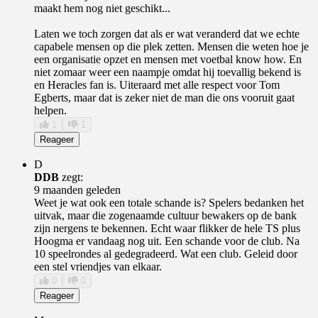
maakt hem nog niet geschikt...
Laten we toch zorgen dat als er wat veranderd dat we echte
capabele mensen op die plek zetten. Mensen die weten hoe je
een organisatie opzet en mensen met voetbal know how. En
niet zomaar weer een naampje omdat hij toevallig bekend is
en Heracles fan is. Uiteraard met alle respect voor Tom
Egberts, maar dat is zeker niet de man die ons vooruit gaat
helpen.
1
1
Reageer
D
DDB
zegt:
9 maanden geleden
Weet je wat ook een totale schande is? Spelers bedanken het
uitvak, maar die zogenaamde cultuur bewakers op de bank
zijn nergens te bekennen. Echt waar flikker de hele TS plus
Hoogma er vandaag nog uit. Een schande voor de club. Na
10 speelrondes al gedegradeerd. Wat een club. Geleid door
een stel vriendjes van elkaar.
0
0
Reageer