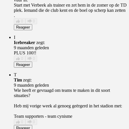
Start met Verbeek als trainer en zet hem in de zomer op de TD
plek. Iemand die de club kent en de boel op scherp kan zetten
.
0
0
Reageer
I
Icebreaker
zegt:
9 maanden geleden
PLUS 100!!
0
0
Reageer
T
Tim
zegt:
9 maanden geleden
Wie heeft er gevraagd om teams te maken in dit soort
situaties?
Heb mij vorige week al genoeg geërgerd in het stadion met:
Team supporters - team cynisme
0
0
Reageer