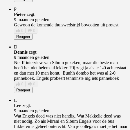
P
Pieter
zegt:
9 maanden geleden
Gewoon de komende thuiswedstrijd boycotten uit protest.
0
0
Reageer
D
Dennis
zegt:
9 maanden geleden
Net ff interview van Sibum gekeken, maar die beste man
heeft het niet helemaal lekker. Hij zegt ja als je 1-0 achterstaat
en dan met 10 man komt.. Euuhh dombo het was al 2-0
pannekoek. Engels probeert tenminste nig iets pannekoek
0
0
Reageer
L
Lee
zegt:
9 maanden geleden
Wat Engels deed was niet handig. Wat Makkelie deed was
niet nodig. Zo als Mirani en Sibum Engels voor de bus
flikkeren is geheel onterecht. Van je collega's moet je het maar