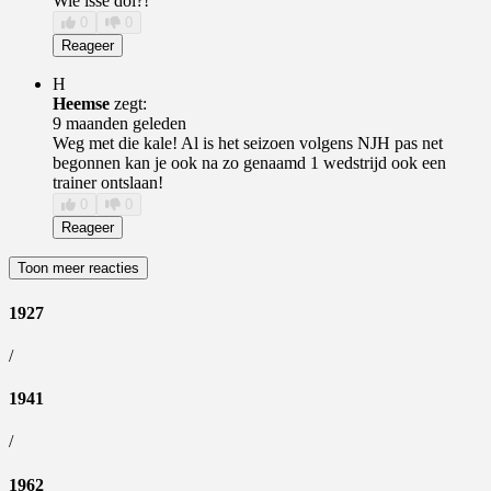
Wie isse dol?!
0
0
Reageer
H
Heemse
zegt:
9 maanden geleden
Weg met die kale! Al is het seizoen volgens NJH pas net
begonnen kan je ook na zo genaamd 1 wedstrijd ook een
trainer ontslaan!
0
0
Reageer
Toon meer reacties
1927
/
1941
/
1962