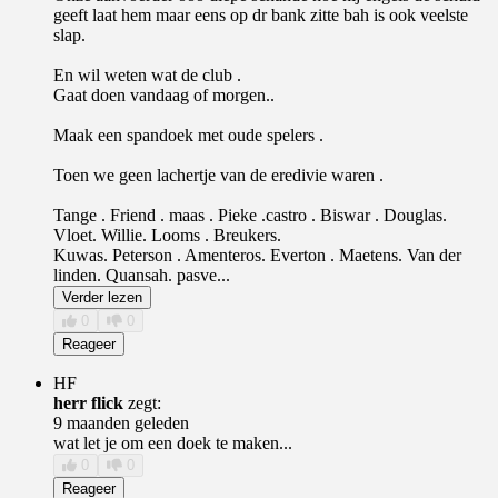
geeft laat hem maar eens op dr bank zitte bah is ook veelste
slap.
En wil weten wat de club .
Gaat doen vandaag of morgen..
Maak een spandoek met oude spelers .
Toen we geen lachertje van de eredivie waren .
Tange . Friend . maas . Pieke .castro . Biswar . Douglas.
Vloet. Willie. Looms . Breukers.
Kuwas. Peterson . Amenteros. Everton . Maetens. Van der
linden. Quansah. pasve...
Verder lezen
0
0
Reageer
HF
herr flick
zegt:
9 maanden geleden
wat let je om een doek te maken...
0
0
Reageer