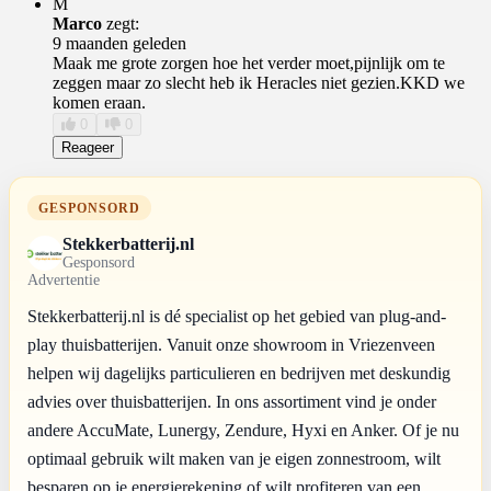
M
Marco
zegt:
9 maanden geleden
Maak me grote zorgen hoe het verder moet,pijnlijk om te
zeggen maar zo slecht heb ik Heracles niet gezien.KKD we
komen eraan.
0
0
Reageer
GESPONSORD
Stekkerbatterij.nl
Gesponsord
Advertentie
Stekkerbatterij.nl is dé specialist op het gebied van plug-and-
play thuisbatterijen. Vanuit onze showroom in Vriezenveen
helpen wij dagelijks particulieren en bedrijven met deskundig
advies over thuisbatterijen. In ons assortiment vind je onder
andere AccuMate, Lunergy, Zendure, Hyxi en Anker. Of je nu
optimaal gebruik wilt maken van je eigen zonnestroom, wilt
besparen op je energierekening of wilt profiteren van een