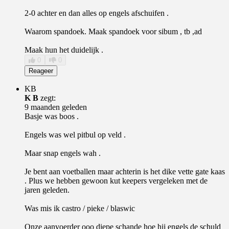
2-0 achter en dan alles op engels afschuifen .
Waarom spandoek. Maak spandoek voor sibum , tb ,ad
Maak hun het duidelijk .
0
0
Reageer
KB
K B
zegt:
9 maanden geleden
Basje was boos .
Engels was wel pitbul op veld .
Maar snap engels wah .
Je bent aan voetballen maar achterin is het dike vette gate kaas
. Plus we hebben gewoon kut keepers vergeleken met de
jaren geleden.
Was mis ik castro / pieke / blaswic
Onze aanvoerder ooo diepe schande hoe hij engels de schuld