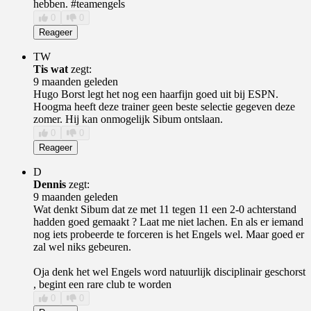
hebben. #teamengels
0
0
Reageer
TW
Tis wat
zegt:
9 maanden geleden
Hugo Borst legt het nog een haarfijn goed uit bij ESPN.
Hoogma heeft deze trainer geen beste selectie gegeven deze
zomer. Hij kan onmogelijk Sibum ontslaan.
0
0
Reageer
D
Dennis
zegt:
9 maanden geleden
Wat denkt Sibum dat ze met 11 tegen 11 een 2-0 achterstand
hadden goed gemaakt ? Laat me niet lachen. En als er iemand
nog iets probeerde te forceren is het Engels wel. Maar goed er
zal wel niks gebeuren.
Oja denk het wel Engels word natuurlijk disciplinair geschorst
, begint een rare club te worden
0
0