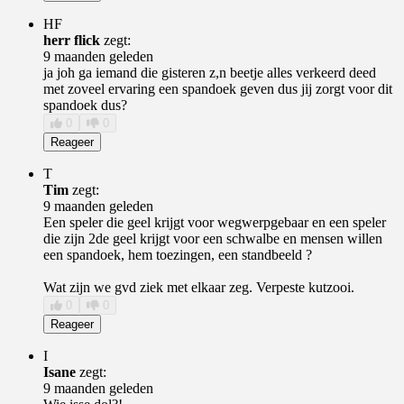
HF
herr flick
zegt:
9 maanden geleden
ja joh ga iemand die gisteren z,n beetje alles verkeerd deed
met zoveel ervaring een spandoek geven dus jij zorgt voor dit
spandoek dus?
0
0
Reageer
T
Tim
zegt:
9 maanden geleden
Een speler die geel krijgt voor wegwerpgebaar en een speler
die zijn 2de geel krijgt voor een schwalbe en mensen willen
een spandoek, hem toezingen, een standbeeld ?
Wat zijn we gvd ziek met elkaar zeg. Verpeste kutzooi.
0
0
Reageer
I
Isane
zegt:
9 maanden geleden