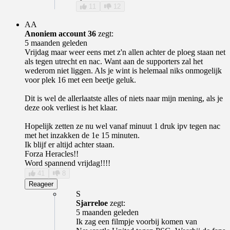
11
12
AA
Anoniem account 36
zegt:
5 maanden geleden
Vrijdag maar weer eens met z'n allen achter de ploeg staan net
als tegen utrecht en nac. Want aan de supporters zal het
wederom niet liggen. Als je wint is helemaal niks onmogelijk
voor plek 16 met een beetje geluk.
Dit is wel de allerlaatste alles of niets naar mijn mening, als je
deze ook verliest is het klaar.
Hopelijk zetten ze nu wel vanaf minuut 1 druk ipv tegen nac
met het inzakken de 1e 15 minuten.
Ik blijf er altijd achter staan.
Forza Heracles!!
Word spannend vrijdag!!!!
41
8
Reageer
S
Sjarreloe
zegt:
5 maanden geleden
Ik zag een filmpje voorbij komen van