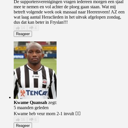
De supportersverenigingen vragen iedereen morgen een sjaal
mee te nemen en vol achter de ploeg gaan staan. Wat mij
betreft volgende week ook massaal naar Heerenveen! AZ een
wat laag aantal Heraclieden in het uitvak afgelopen zondag,
dus dat kan beter in Fryslan!!!
14
4
Reageer
Kwame Quansah
zegt:
5 maanden geleden
Kwame heb veur morn 2-1 invult 👍🏻
16
6
Reageer