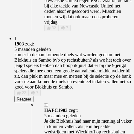
Newcastle United tegen PSG. Waarbij de fans
bij elke tackle van Newcastle United net
deden alsof er gescoord werd. Misschien
moeten wij dat ook maar eens proberen
vrijdag.
32
7
1
1903
zegt:
5 maanden geleden
kan er in de aan komende duels wat worden gedaan met
Blokhuis en Sambo bvb op rechtsbuiten? als we het toch over
jeugd spelers hebben dan hoop ik juist dat er bij die 9 jeugd
spelers die mee doen een goede aanvallende middenvelder bij
zit, dan pluk m maar mee en meteen bij de selectie op de bank
voor de aan komende duels en eventueel in laten vallen net zo
goed voor Blokhuis en Sambo.
22
7
Reageer
H
HAFC1903
zegt:
5 maanden geleden
Ja die Blokhuis had naar mijn mening al vaker
in kunnen vallen, als je in bepaalde
wedstrijden met Wieckhoff op rechtsbuiten