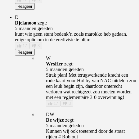
Reageer
D
Djelanooo
zegt:
5 maanden geleden
kunt wie geen stunt bedenk’n zoals marokko heb gedaan.
enige optie om in de eredivisie te blijm
17
3
Reageer
W
WrsHer
zegt:
5 maanden geleden
Strak plan! Met terugwerkende kracht een
rode kaart voor Holtby van NAC uitdelen zou
een leuk begin zijn, daardoor onterecht
verloren wat rechtgezet zou moeten worden
met een reglementaire 3-0 overwinning!
17
3
DW
De wijze
zegt:
5 maanden geleden
Kunnen wij ook toeterend door de straat
rijden # Rob out