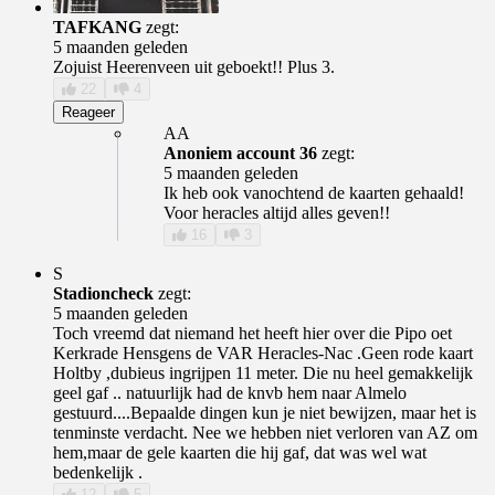
TAFKANG
zegt:
5 maanden geleden
Zojuist Heerenveen uit geboekt!! Plus 3.
22
4
Reageer
AA
Anoniem account 36
zegt:
5 maanden geleden
Ik heb ook vanochtend de kaarten gehaald!
Voor heracles altijd alles geven!!
16
3
S
Stadioncheck
zegt:
5 maanden geleden
Toch vreemd dat niemand het heeft hier over die Pipo oet
Kerkrade Hensgens de VAR Heracles-Nac .Geen rode kaart
Holtby ,dubieus ingrijpen 11 meter. Die nu heel gemakkelijk
geel gaf .. natuurlijk had de knvb hem naar Almelo
gestuurd....Bepaalde dingen kun je niet bewijzen, maar het is
tenminste verdacht. Nee we hebben niet verloren van AZ om
hem,maar de gele kaarten die hij gaf, dat was wel wat
bedenkelijk .
12
5