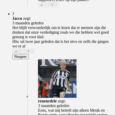
1
0
J
Jacco
zegt:
3 maanden geleden
Het blijft verwonderlijk om te lezen dat er mensen zijn die
denken dat onze verdediging zoals we die hebben wel goed
genoeg is voor kkd.
Hhc uit twee jaar geleden dat is het nivo en zelfs die gingen
we er af
27
8
Reageer
renenrdrie
zegt:
3 maanden geleden
Eens, wat mij betreft zijn alleen Mesik en
Benita (mits aanvallender ingesteld) spelers