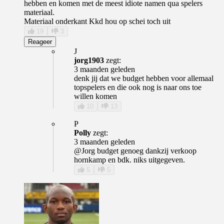
hebben en komen met de meest idiote namen qua spelers
materiaal.
Materiaal onderkant Kkd hou op schei toch uit
19
3
Reageer
J
jorg1903
zegt:
3 maanden geleden
denk jij dat we budget hebben voor allemaal
topspelers en die ook nog is naar ons toe
willen komen
10
13
P
Polly
zegt:
3 maanden geleden
@Jorg budget genoeg dankzij verkoop
hornkamp en bdk. niks uitgegeven.
5
5