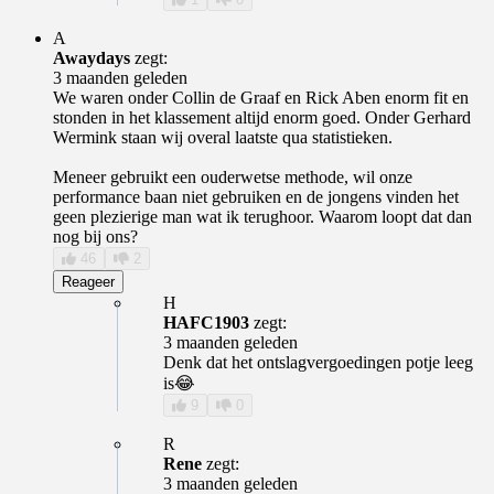
A
Awaydays
zegt:
3 maanden geleden
We waren onder Collin de Graaf en Rick Aben enorm fit en
stonden in het klassement altijd enorm goed. Onder Gerhard
Wermink staan wij overal laatste qua statistieken.
Meneer gebruikt een ouderwetse methode, wil onze
performance baan niet gebruiken en de jongens vinden het
geen plezierige man wat ik terughoor. Waarom loopt dat dan
nog bij ons?
46
2
Reageer
H
HAFC1903
zegt:
3 maanden geleden
Denk dat het ontslagvergoedingen potje leeg
is😂
9
0
R
Rene
zegt:
3 maanden geleden