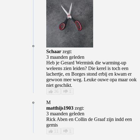
Schaar
zegt:
3 maanden geleden
Heb je Gerard Wermink die warming-up
weleens zien leiden? Die kerel is toch een
lachertje, en Borges stond erbij en kwam er
gewoon mee weg. Leuke ouwe opa maar ook
niet geschikt.
36
1
M
matthijs1903
zegt:
3 maanden geleden
Rick Aben en Collin de Graaf zijn indd een
gemis
11
1