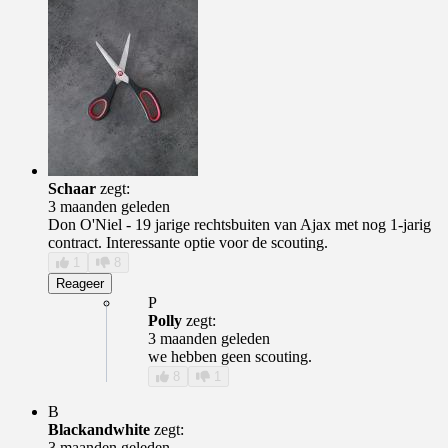
Schaar
zegt:
3 maanden geleden
Don O'Niel ‐ 19 jarige rechtsbuiten van Ajax met nog 1-jarig
contract. Interessante optie voor de scouting.
1
8
Reageer
P
Polly
zegt:
3 maanden geleden
we hebben geen scouting.
8
1
B
Blackandwhite
zegt:
3 maanden geleden