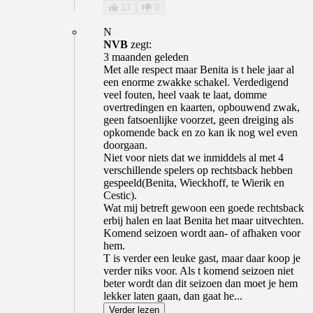
13
0
N
NVB
zegt:
3 maanden geleden
Met alle respect maar Benita is t hele jaar al
een enorme zwakke schakel. Verdedigend
veel fouten, heel vaak te laat, domme
overtredingen en kaarten, opbouwend zwak,
geen fatsoenlijke voorzet, geen dreiging als
opkomende back en zo kan ik nog wel even
doorgaan.
Niet voor niets dat we inmiddels al met 4
verschillende spelers op rechtsback hebben
gespeeld(Benita, Wieckhoff, te Wierik en
Cestic).
Wat mij betreft gewoon een goede rechtsback
erbij halen en laat Benita het maar uitvechten.
Komend seizoen wordt aan- of afhaken voor
hem.
T is verder een leuke gast, maar daar koop je
verder niks voor. Als t komend seizoen niet
beter wordt dan dit seizoen dan moet je hem
lekker laten gaan, dan gaat he...
Verder lezen