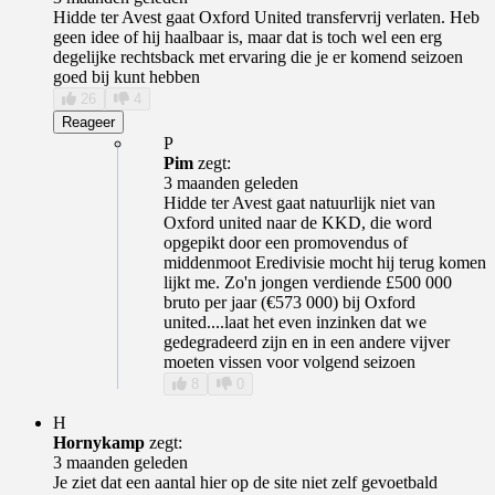
Hidde ter Avest gaat Oxford United transfervrij verlaten. Heb
geen idee of hij haalbaar is, maar dat is toch wel een erg
degelijke rechtsback met ervaring die je er komend seizoen
goed bij kunt hebben
26
4
Reageer
P
Pim
zegt:
3 maanden geleden
Hidde ter Avest gaat natuurlijk niet van
Oxford united naar de KKD, die word
opgepikt door een promovendus of
middenmoot Eredivisie mocht hij terug komen
lijkt me. Zo'n jongen verdiende £500 000
bruto per jaar (€573 000) bij Oxford
united....laat het even inzinken dat we
gedegradeerd zijn en in een andere vijver
moeten vissen voor volgend seizoen
8
0
H
Hornykamp
zegt:
3 maanden geleden
Je ziet dat een aantal hier op de site niet zelf gevoetbald