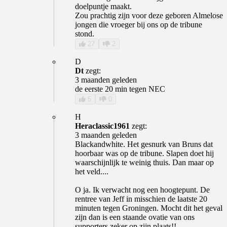
doelpuntje maakt.
Zou prachtig zijn voor deze geboren Almelose
jongen die vroeger bij ons op de tribune
stond.
27
2
D
Dt
zegt:
3 maanden geleden
de eerste 20 min tegen NEC
5
0
H
Heraclassic1961
zegt:
3 maanden geleden
Blackandwhite. Het gesnurk van Bruns dat
hoorbaar was op de tribune. Slapen doet hij
waarschijnlijk te weinig thuis. Dan maar op
het veld....
O ja. Ik verwacht nog een hoogtepunt. De
rentree van Jeff in misschien de laatste 20
minuten tegen Groningen. Mocht dit het geval
zijn dan is een staande ovatie van ons
supporters zeker op zijn plaats!!