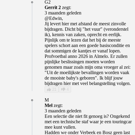
G2
Gerrit 2
zegt:
3 maanden geleden
@Edwin,
Jij levert hier met afstand de meest zinvolle
bijdragen. Dicht bij "het vuur" (veronderstel
ik), kennis van zaken, oprecht en eerlijk.
Pijnlijk om te lezen dat het bij de meeste
spelers schort aan een goede basisconditie en
dat sommigen de kantjes er vanaf lopen.
Profvoetbal anno 2026 in Almelo. Er zullen
pijnlijke beslissingen moeten worden
genomen maar zoals mijn oma vroeger al zei:
"Uit de moeilijkste bevallingen worden vaak
de mooiste baby's geboren". Ik blijf jouw
bijdragen hier met veel belangstelling volgen.
21
4
M
Mel
zegt:
3 maanden geleden
Een selectie die niet fit genoeg is? Ongekend
met een technische staf waar je een touringcar
mee kunt vullen.
Hadden we onder Verbeek en Bosz geen last