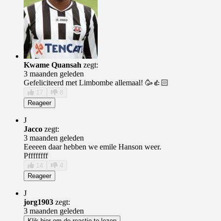
Kwame Quansah
zegt:
3 maanden geleden
Gefeliciteerd met Limbombe allemaal! 🥳👍🏻
17
8
Reageer
J
Jacco
zegt:
3 maanden geleden
Eeeeen daar hebben we emile Hanson weer.
Pffffffff
14
4
Reageer
J
jorg1903
zegt:
3 maanden geleden
Klik hier om de reactie te lezen