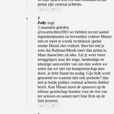
prima zijn centraal achterin.
21
14
P
Polly
zegt:
3 maanden geleden
@zwartwitten1903 we hebben record aantal
tegendoelpunten en bovendien voldoet Mirani
niet en moet te wierik rechtsback spelen
omdat Mirani niet voldoet. Ben het met je
eens dat Bultman/Mesik meer dan prima is.
Maar daarachter zit niks. Als je weer moet
teruggrijpen naar die trage, lamlendige en
klunzige aanvoerder van ons dan weten we
zeker dat we niet om kampioenschap mee
doen. je hebt Stand ins nodig. Gijs bolk werd
genoemd en waarom niet ook poeketie? dan
heb je beide potities centraal achterin dubbel
bezet. Kan Mirani mooi de sponsors op de
tribune gezelschap houden voor de rest van
het seizoen en samen met Ome Rob op de
foto poseren.
21
8