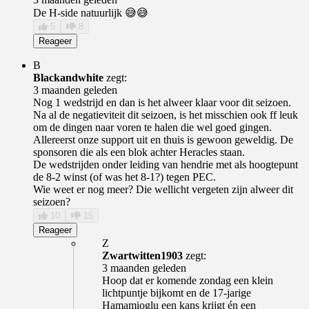
De H-side natuurlijk 😅😅
5
8
Reageer
B
Blackandwhite
zegt:
3 maanden geleden
Nog 1 wedstrijd en dan is het alweer klaar voor dit seizoen.
Na al de negatieviteit dit seizoen, is het misschien ook ff leuk
om de dingen naar voren te halen die wel goed gingen.
Allereerst onze support uit en thuis is gewoon geweldig. De
sponsoren die als een blok achter Heracles staan.
De wedstrijden onder leiding van hendrie met als hoogtepunt
de 8-2 winst (of was het 8-1?) tegen PEC.
Wie weet er nog meer? Die wellicht vergeten zijn alweer dit
seizoen?
10
15
Reageer
Z
Zwartwitten1903
zegt:
3 maanden geleden
Hoop dat er komende zondag een klein
lichtpuntje bijkomt en de 17-jarige
Hamamioglu een kans krijgt én een