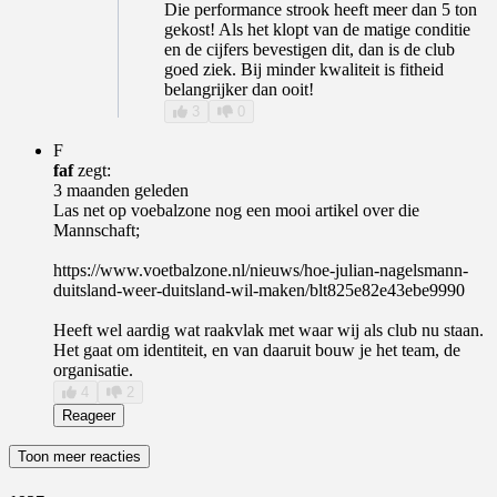
Die performance strook heeft meer dan 5 ton
gekost! Als het klopt van de matige conditie
en de cijfers bevestigen dit, dan is de club
goed ziek. Bij minder kwaliteit is fitheid
belangrijker dan ooit!
3
0
F
faf
zegt:
3 maanden geleden
Las net op voebalzone nog een mooi artikel over die
Mannschaft;
https://www.voetbalzone.nl/nieuws/hoe-julian-nagelsmann-
duitsland-weer-duitsland-wil-maken/blt825e82e43ebe9990
Heeft wel aardig wat raakvlak met waar wij als club nu staan.
Het gaat om identiteit, en van daaruit bouw je het team, de
organisatie.
4
2
Reageer
Toon meer reacties