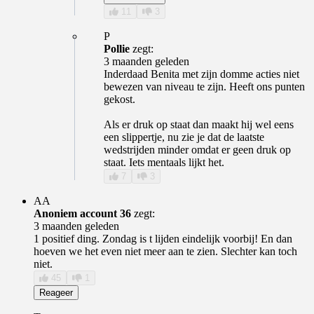
11
3
P
Pollie
zegt:
3 maanden geleden
Inderdaad Benita met zijn domme acties niet
bewezen van niveau te zijn. Heeft ons punten
gekost.
Als er druk op staat dan maakt hij wel eens
een slippertje, nu zie je dat de laatste
wedstrijden minder omdat er geen druk op
staat. Iets mentaals lijkt het.
7
3
AA
Anoniem account 36
zegt:
3 maanden geleden
1 positief ding. Zondag is t lijden eindelijk voorbij! En dan
hoeven we het even niet meer aan te zien. Slechter kan toch
niet.
45
1
Reageer