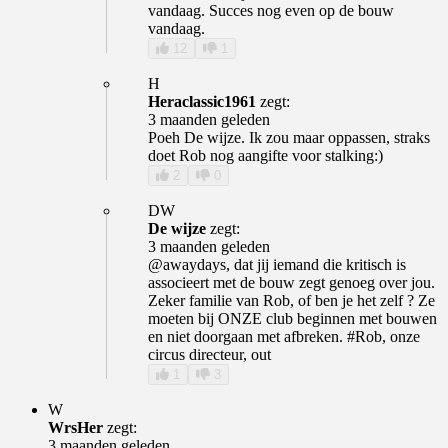
vandaag. Succes nog even op de bouw
vandaag.
12
1
H
Heraclassic1961
zegt:
3 maanden geleden
Poeh De wijze. Ik zou maar oppassen, straks
doet Rob nog aangifte voor stalking:)
2
0
DW
De wijze
zegt:
3 maanden geleden
@awaydays, dat jij iemand die kritisch is
associeert met de bouw zegt genoeg over jou.
Zeker familie van Rob, of ben je het zelf ? Ze
moeten bij ONZE club beginnen met bouwen
en niet doorgaan met afbreken. #Rob, onze
circus directeur, out
1
3
W
WrsHer
zegt:
3 maanden geleden