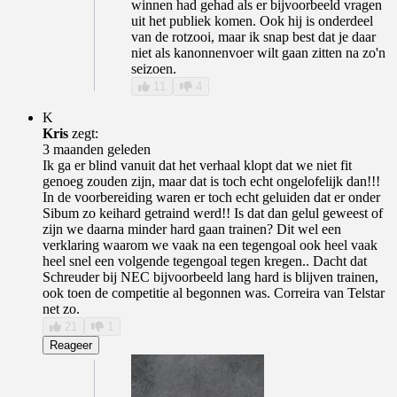
winnen had gehad als er bijvoorbeeld vragen
uit het publiek komen. Ook hij is onderdeel
van de rotzooi, maar ik snap best dat je daar
niet als kanonnenvoer wilt gaan zitten na zo'n
seizoen.
11
4
K
Kris
zegt:
3 maanden geleden
Ik ga er blind vanuit dat het verhaal klopt dat we niet fit
genoeg zouden zijn, maar dat is toch echt ongelofelijk dan!!!
In de voorbereiding waren er toch echt geluiden dat er onder
Sibum zo keihard getraind werd!! Is dat dan gelul geweest of
zijn we daarna minder hard gaan trainen? Dit wel een
verklaring waarom we vaak na een tegengoal ook heel vaak
heel snel een volgende tegengoal tegen kregen.. Dacht dat
Schreuder bij NEC bijvoorbeeld lang hard is blijven trainen,
ook toen de competitie al begonnen was. Correira van Telstar
net zo.
21
1
Reageer