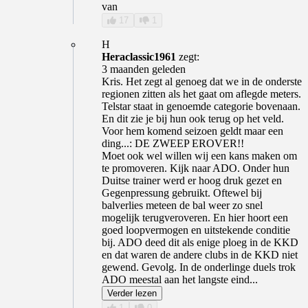
van
17
1
H
Heraclassic1961
zegt:
3 maanden geleden
Kris. Het zegt al genoeg dat we in de onderste
regionen zitten als het gaat om aflegde meters.
Telstar staat in genoemde categorie bovenaan.
En dit zie je bij hun ook terug op het veld.
Voor hem komend seizoen geldt maar een
ding...: DE ZWEEP EROVER!!
Moet ook wel willen wij een kans maken om
te promoveren. Kijk naar ADO. Onder hun
Duitse trainer werd er hoog druk gezet en
Gegenpressung gebruikt. Oftewel bij
balverlies meteen de bal weer zo snel
mogelijk terugveroveren. En hier hoort een
goed loopvermogen en uitstekende conditie
bij. ADO deed dit als enige ploeg in de KKD
en dat waren de andere clubs in de KKD niet
gewend. Gevolg. In de onderlinge duels trok
ADO meestal aan het langste eind...
Verder lezen
1
0