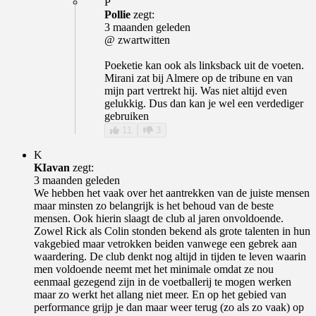
P
Pollie
zegt:
3 maanden geleden
@ zwartwitten
Poeketie kan ook als linksback uit de voeten.
Mirani zat bij Almere op de tribune en van
mijn part vertrekt hij. Was niet altijd even
gelukkig. Dus dan kan je wel een verdediger
gebruiken
11
3
K
KIavan
zegt:
3 maanden geleden
We hebben het vaak over het aantrekken van de juiste mensen
maar minsten zo belangrijk is het behoud van de beste
mensen. Ook hierin slaagt de club al jaren onvoldoende.
Zowel Rick als Colin stonden bekend als grote talenten in hun
vakgebied maar vetrokken beiden vanwege een gebrek aan
waardering. De club denkt nog altijd in tijden te leven waarin
men voldoende neemt met het minimale omdat ze nou
eenmaal gezegend zijn in de voetballerij te mogen werken
maar zo werkt het allang niet meer. En op het gebied van
performance grijp je dan maar weer terug (zo als zo vaak) op