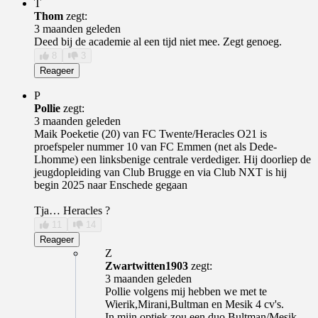
T
Thom
zegt:
3 maanden geleden
Deed bij de academie al een tijd niet mee. Zegt genoeg.
8
3
Reageer
P
Pollie
zegt:
3 maanden geleden
Maik Poeketie (20) van FC Twente/Heracles O21 is
proefspeler nummer 10 van FC Emmen (net als Dede-
Lhomme) een linksbenige centrale verdediger. Hij doorliep de
jeugdopleiding van Club Brugge en via Club NXT is hij
begin 2025 naar Enschede gegaan
Tja… Heracles ?
11
14
Reageer
Z
Zwartwitten1903
zegt:
3 maanden geleden
Pollie volgens mij hebben we met te
Wierik,Mirani,Bultman en Mesik 4 cv's.
In mijn optiek zou een duo Bultman/Mesik