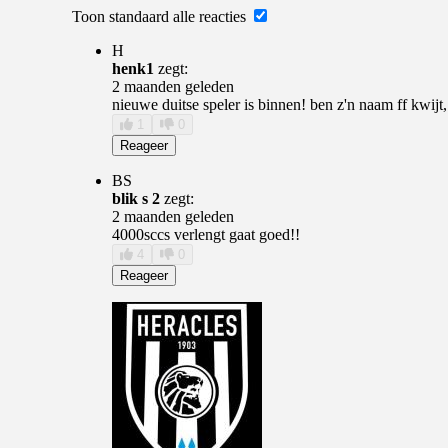
Toon standaard alle reacties
H
henk1
zegt:
2 maanden geleden
nieuwe duitse speler is binnen! ben z'n naam ff kwijt
1
0
Reageer
BS
blik s 2
zegt:
2 maanden geleden
4000sccs verlengt gaat goed!!
4
0
Reageer