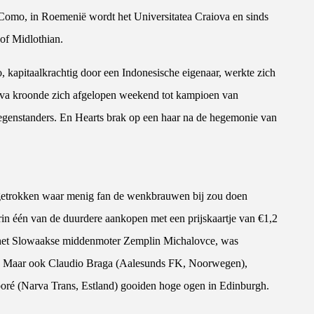
Como, in Roemenië wordt het Universitatea Craiova en sinds
of Midlothian.
, kapitaalkrachtig door een Indonesische eigenaar, werkte zich
iova kroonde zich afgelopen weekend tot kampioen van
egenstanders. En Hearts brak op een haar na de hegemonie van
ngetrokken waar menig fan de wenkbrauwen bij zou doen
n één van de duurdere aankopen met een prijskaartje van €1,2
n het Slowaakse middenmoter Zemplin Michalovce, was
en. Maar ook Claudio Braga (Aalesunds FK, Noorwegen),
oré (Narva Trans, Estland) gooiden hoge ogen in Edinburgh.