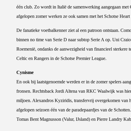
één club. Zo wordt in Italië de samenwerking aangegaan met 
afgelopen zomer werken ze ook samen met het Schotse Heart 
De fanatieke voetbalkenner ziet al een patroon ontstaan. Como
binnen no time van Serie D naar subtop Serie A op. Uni Cra
Roemenië, ondanks de aanwezigheid van financieel sterkere t
Celtic en Rangers in de Schotse Premier League.
Cynisme
En ook bij laatstgenoemde werden er in de zomer spelers aa
fronsen. Rechtsback Jordi Altena van RKC Waalwijk was hieri
miljoen. Alexandros Kyziridis, transfervrij overgekomen va
afgelopen seizoen één van de paradepaardjes van de Schott
Tomas Bent Magnusson (Valur, IJsland) en Pierre Landry Kab