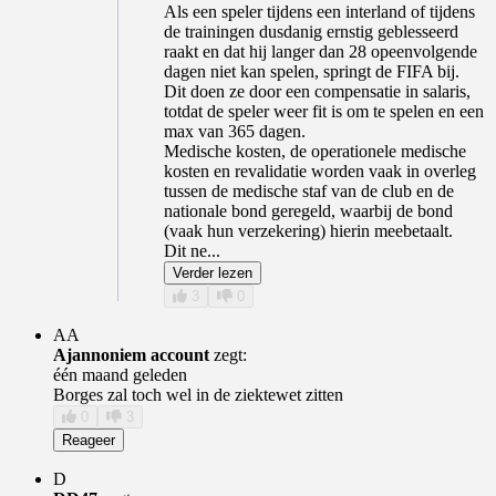
​Als een speler tijdens een interland of tijdens
de trainingen dusdanig ernstig geblesseerd
raakt en dat hij langer dan 28 opeenvolgende
dagen niet kan spelen, springt de FIFA bij.
Dit doen ze door een compensatie in salaris,
totdat de speler weer fit is om te spelen en een
max van 365 dagen.
Medische kosten, de operationele medische
kosten en revalidatie worden vaak in overleg
tussen de medische staf van de club en de
nationale bond geregeld, waarbij de bond
(vaak hun verzekering) hierin meebetaalt.
​Dit ne...
Verder lezen
3
0
AA
Ajannoniem account
zegt:
één maand geleden
Borges zal toch wel in de ziektewet zitten
0
3
Reageer
D