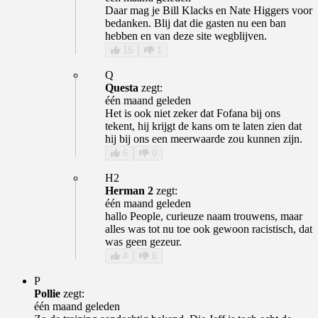
Daar mag je Bill Klacks en Nate Higgers voor
bedanken. Blij dat die gasten nu een ban
hebben en van deze site wegblijven.
15
1
Q
Questa
zegt:
één maand geleden
Het is ook niet zeker dat Fofana bij ons
tekent, hij krijgt de kans om te laten zien dat
hij bij ons een meerwaarde zou kunnen zijn.
6
0
H2
Herman 2
zegt:
één maand geleden
hallo People, curieuze naam trouwens, maar
alles was tot nu toe ook gewoon racistisch, dat
was geen gezeur.
4
6
P
Pollie
zegt:
één maand geleden