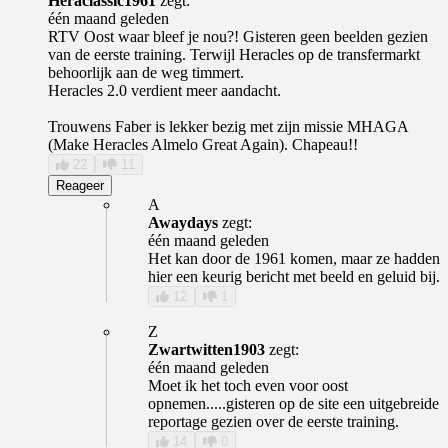
Heraclassic1961
zegt:
één maand geleden
RTV Oost waar bleef je nou?! Gisteren geen beelden gezien
van de eerste training. Terwijl Heracles op de transfermarkt
behoorlijk aan de weg timmert.
Heracles 2.0 verdient meer aandacht.
Trouwens Faber is lekker bezig met zijn missie MHAGA
(Make Heracles Almelo Great Again). Chapeau!!
22
11
Reageer
A
Awaydays
zegt:
één maand geleden
Het kan door de 1961 komen, maar ze hadden
hier een keurig bericht met beeld en geluid bij.
12
1
Z
Zwartwitten1903
zegt:
één maand geleden
Moet ik het toch even voor oost
opnemen.....gisteren op de site een uitgebreide
reportage gezien over de eerste training.
14
0