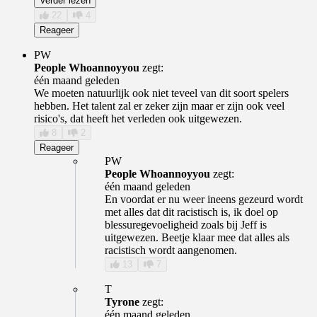
Verder lezen
22
4
Reageer
PW
People Whoannoyyou
zegt:
één maand geleden
We moeten natuurlijk ook niet teveel van dit soort spelers
hebben. Het talent zal er zeker zijn maar er zijn ook veel
risico's, dat heeft het verleden ook uitgewezen.
8
2
Reageer
PW
People Whoannoyyou
zegt:
één maand geleden
En voordat er nu weer ineens gezeurd wordt
met alles dat dit racistisch is, ik doel op
blessuregevoeligheid zoals bij Jeff is
uitgewezen. Beetje klaar mee dat alles als
racistisch wordt aangenomen.
13
7
T
Tyrone
zegt:
één maand geleden