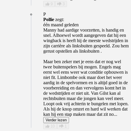
9
3
P
Pollie
zegt:
één maand geleden
Manny had aardige voorzetten, is handig en
snel. Alhoewel wordt aangegeven dat hij een
wingback is heeft hij de meeste wedstrijden in
zijn carrière als linksbuiten gespeeld. Zou hem
gerust opstellen als linksbuiten .
Maar ben zeker met je eens dat er nog wel
twee buitenspelers bij mogen. Engels mag
eerst wel eens weer wat conditie opbouwen is
niet fit. Limbombe ook maar doet het weer
aardig in de spelvormen en is altijd goed in de
voorbereiding en dan vervolgens komt het in
de wedstrijden er niet uit. Van Gilst kan al
rechtsbuiten maar die jongen kan veel meer.
Loopt ook vrij achterin te bungelen met lopen.
Als hij de knop omzet en hard wil werken dat
kan hij een stap maken maar dat zit no...
Verder lezen
10
1