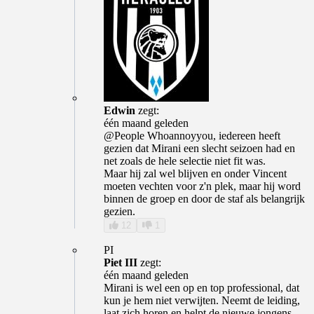
Edwin
zegt:
één maand geleden
@People Whoannoyyou, iedereen heeft
gezien dat Mirani een slecht seizoen had en
net zoals de hele selectie niet fit was.
Maar hij zal wel blijven en onder Vincent
moeten vechten voor z'n plek, maar hij word
binnen de groep en door de staf als belangrijk
gezien.
12
1
PI
Piet III
zegt:
één maand geleden
Mirani is wel een op en top professional, dat
kun je hem niet verwijten. Neemt de leiding,
laat zich horen en helpt de nieuwe jongens