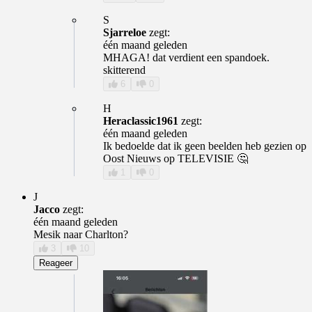
S
Sjarreloe
zegt:
één maand geleden
MHAGA! dat verdient een spandoek.
skitterend
6
0
H
Heraclassic1961
zegt:
één maand geleden
Ik bedoelde dat ik geen beelden heb gezien op
Oost Nieuws op TELEVISIE 🤔
1
0
J
Jacco
zegt:
één maand geleden
Mesik naar Charlton?
3
10
Reageer