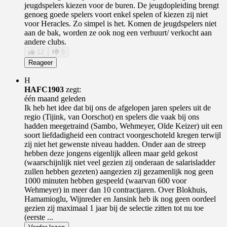
jeugdspelers kiezen voor de buren. De jeugdopleiding brengt
genoeg goede spelers voort enkel spelen of kiezen zij niet
voor Heracles. Zo simpel is het. Komen de jeugdspelers niet
aan de bak, worden ze ook nog een verhuurt/ verkocht aan
andere clubs.
12
5
Reageer
H
HAFC1903
zegt:
één maand geleden
Ik heb het idee dat bij ons de afgelopen jaren spelers uit de
regio (Tijink, van Oorschot) en spelers die vaak bij ons
hadden meegetraind (Sambo, Wehmeyer, Olde Keizer) uit een
soort liefdadigheid een contract voorgeschoteld kregen terwijl
zij niet het gewenste niveau hadden. Onder aan de streep
hebben deze jongens eigenlijk alleen maar geld gekost
(waarschijnlijk niet veel gezien zij onderaan de salarisladder
zullen hebben gezeten) aangezien zij gezamenlijk nog geen
1000 minuten hebben gespeeld (waarvan 600 voor
Wehmeyer) in meer dan 10 contractjaren. Over Blokhuis,
Hamamioglu, Wijnreder en Jansink heb ik nog geen oordeel
gezien zij maximaal 1 jaar bij de selectie zitten tot nu toe
(eerste ...