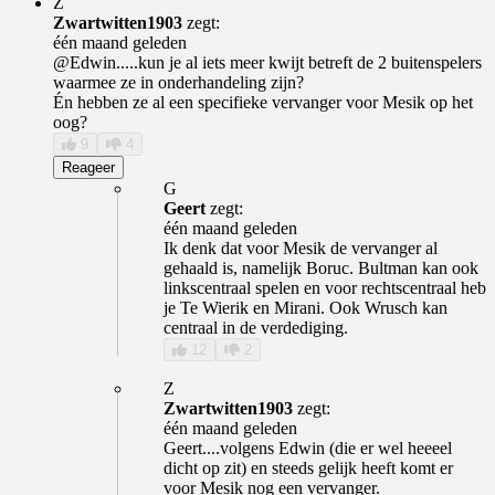
Z
Zwartwitten1903
zegt:
één maand geleden
@Edwin.....kun je al iets meer kwijt betreft de 2 buitenspelers
waarmee ze in onderhandeling zijn?
Én hebben ze al een specifieke vervanger voor Mesik op het
oog?
9
4
Reageer
G
Geert
zegt:
één maand geleden
Ik denk dat voor Mesik de vervanger al
gehaald is, namelijk Boruc. Bultman kan ook
linkscentraal spelen en voor rechtscentraal heb
je Te Wierik en Mirani. Ook Wrusch kan
centraal in de verdediging.
12
2
Z
Zwartwitten1903
zegt:
één maand geleden
Geert....volgens Edwin (die er wel heeeel
dicht op zit) en steeds gelijk heeft komt er
voor Mesik nog een vervanger.