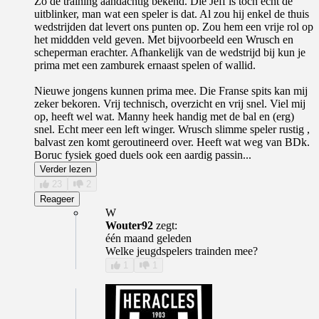
Zo de training aandachtig bekend. Die Jeff is toch echt de
uitblinker, man wat een speler is dat. Al zou hij enkel de thuis
wedstrijden dat levert ons punten op. Zou hem een vrije rol op
het middden veld geven. Met bijvoorbeeld een Wrusch en
scheperman erachter. Afhankelijk van de wedstrijd bij kun je
prima met een zamburek ernaast spelen of wallid.
Nieuwe jongens kunnen prima mee. Die Franse spits kan mij
zeker bekoren. Vrij technisch, overzicht en vrij snel. Viel mij
op, heeft wel wat. Manny heek handig met de bal en (erg)
snel. Echt meer een left winger. Wrusch slimme speler rustig ,
balvast zen komt geroutineerd over. Heeft wat weg van BDk.
Boruc fysiek goed duels ook een aardig passin...
Verder lezen
23
2
Reageer
W
Wouter92
zegt:
één maand geleden
Welke jeugdspelers trainden mee?
1
1