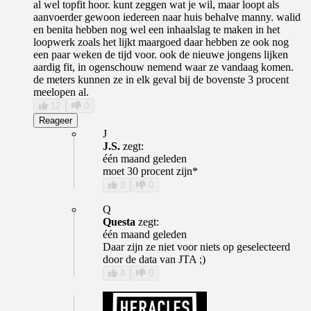
al wel topfit hoor. kunt zeggen wat je wil, maar loopt als
aanvoerder gewoon iedereen naar huis behalve manny. walid
en benita hebben nog wel een inhaalslag te maken in het
loopwerk zoals het lijkt maargoed daar hebben ze ook nog
een paar weken de tijd voor. ook de nieuwe jongens lijken
aardig fit, in ogenschouw nemend waar ze vandaag komen.
de meters kunnen ze in elk geval bij de bovenste 3 procent
meelopen al.
12
0
Reageer
J
J.S.
zegt:
één maand geleden
moet 30 procent zijn*
3
0
Q
Questa
zegt:
één maand geleden
Daar zijn ze niet voor niets op geselecteerd
door de data van JTA ;)
4
0