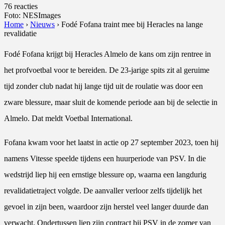
76 reacties
Foto: NESImages
Home
›
Nieuws
›
Fodé Fofana traint mee bij Heracles na lange
revalidatie
Fodé Fofana krijgt bij Heracles Almelo de kans om zijn rentree in
het profvoetbal voor te bereiden. De 23-jarige spits zit al geruime
tijd zonder club nadat hij lange tijd uit de roulatie was door een
zware blessure, maar sluit de komende periode aan bij de selectie in
Almelo. Dat meldt Voetbal International.
Fofana kwam voor het laatst in actie op 27 september 2023, toen hij
namens Vitesse speelde tijdens een huurperiode van PSV. In die
wedstrijd liep hij een ernstige blessure op, waarna een langdurig
revalidatietraject volgde. De aanvaller verloor zelfs tijdelijk het
gevoel in zijn been, waardoor zijn herstel veel langer duurde dan
verwacht. Ondertussen liep zijn contract bij PSV in de zomer van