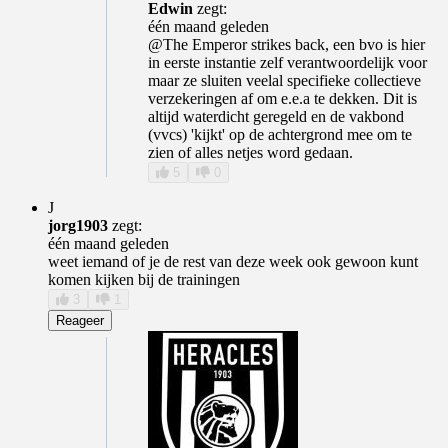
Edwin
zegt:
één maand geleden
@The Emperor strikes back, een bvo is hier
in eerste instantie zelf verantwoordelijk voor
maar ze sluiten veelal specifieke collectieve
verzekeringen af om e.e.a te dekken. Dit is
altijd waterdicht geregeld en de vakbond
(vvcs) 'kijkt' op de achtergrond mee om te
zien of alles netjes word gedaan.
5
0
J
jorg1903
zegt:
één maand geleden
weet iemand of je de rest van deze week ook gewoon kunt
komen kijken bij de trainingen
3
1
Reageer