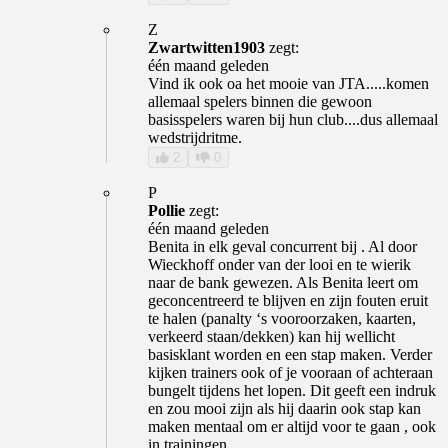
Z
Zwartwitten1903
zegt:
één maand geleden
Vind ik ook oa het mooie van JTA.....komen
allemaal spelers binnen die gewoon
basisspelers waren bij hun club....dus allemaal
wedstrijdritme.
2
0
P
Pollie
zegt:
één maand geleden
Benita in elk geval concurrent bij . Al door
Wieckhoff onder van der looi en te wierik
naar de bank gewezen. Als Benita leert om
geconcentreerd te blijven en zijn fouten eruit
te halen (panalty ‘s vooroorzaken, kaarten,
verkeerd staan/dekken) kan hij wellicht
basisklant worden en een stap maken. Verder
kijken trainers ook of je vooraan of achteraan
bungelt tijdens het lopen. Dit geeft een indruk
en zou mooi zijn als hij daarin ook stap kan
maken mentaal om er altijd voor te gaan , ook
in trainingen.