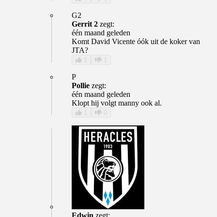
G2
Gerrit 2
zegt:
één maand geleden
Komt David Vicente óók uit de koker van
JTA?
1
1
P
Pollie
zegt:
één maand geleden
Klopt hij volgt manny ook al.
1
0
Edwin
zegt: