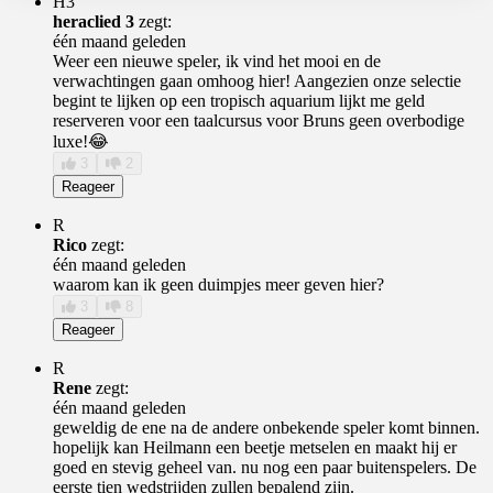
H3
heraclied 3
zegt:
één maand geleden
Weer een nieuwe speler, ik vind het mooi en de
verwachtingen gaan omhoog hier! Aangezien onze selectie
begint te lijken op een tropisch aquarium lijkt me geld
reserveren voor een taalcursus voor Bruns geen overbodige
luxe!😂
3
2
Reageer
R
Rico
zegt:
één maand geleden
waarom kan ik geen duimpjes meer geven hier?
3
8
Reageer
R
Rene
zegt:
één maand geleden
geweldig de ene na de andere onbekende speler komt binnen.
hopelijk kan Heilmann een beetje metselen en maakt hij er
goed en stevig geheel van. nu nog een paar buitenspelers. De
eerste tien wedstrijden zullen bepalend zijn.