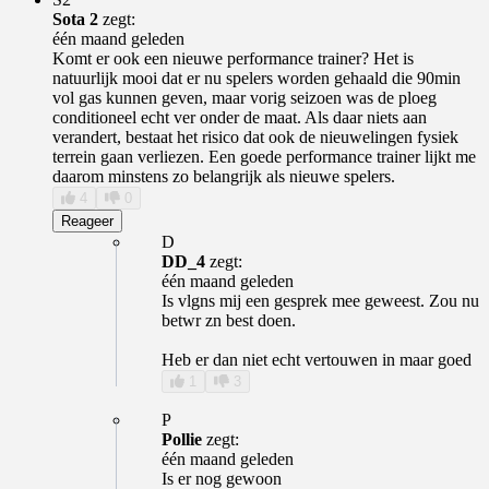
Sota 2
zegt:
één maand geleden
Komt er ook een nieuwe performance trainer? Het is
natuurlijk mooi dat er nu spelers worden gehaald die 90min
vol gas kunnen geven, maar vorig seizoen was de ploeg
conditioneel echt ver onder de maat. Als daar niets aan
verandert, bestaat het risico dat ook de nieuwelingen fysiek
terrein gaan verliezen. Een goede performance trainer lijkt me
daarom minstens zo belangrijk als nieuwe spelers.
4
0
Reageer
D
DD_4
zegt:
één maand geleden
Is vlgns mij een gesprek mee geweest. Zou nu
betwr zn best doen.
Heb er dan niet echt vertouwen in maar goed
1
3
P
Pollie
zegt:
één maand geleden
Is er nog gewoon