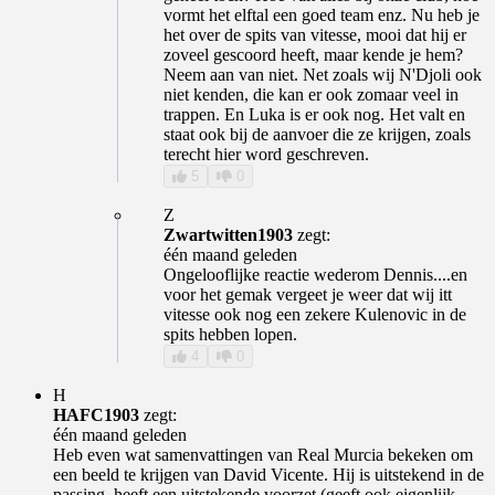
vormt het elftal een goed team enz. Nu heb je
het over de spits van vitesse, mooi dat hij er
zoveel gescoord heeft, maar kende je hem?
Neem aan van niet. Net zoals wij N'Djoli ook
niet kenden, die kan er ook zomaar veel in
trappen. En Luka is er ook nog. Het valt en
staat ook bij de aanvoer die ze krijgen, zoals
terecht hier word geschreven.
5
0
Z
Zwartwitten1903
zegt:
één maand geleden
Ongelooflijke reactie wederom Dennis....en
voor het gemak vergeet je weer dat wij itt
vitesse ook nog een zekere Kulenovic in de
spits hebben lopen.
4
0
H
HAFC1903
zegt:
één maand geleden
Heb even wat samenvattingen van Real Murcia bekeken om
een beeld te krijgen van David Vicente. Hij is uitstekend in de
passing, heeft een uitstekende voorzet (geeft ook eigenlijk