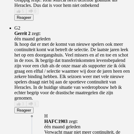
Heracles. Dus dat is voor hem niet onbekend
5
0
Reageer
G2
Gerrit 2
zegt:
één maand geleden
Ik hoop dat er met de komst van nieuwe spelers ook meer
continuïteit komt wat betreft de selectie. De laatste jaren leek
het op een doorgangshuis. Veel missers en af en toe en schot
in de roos. Ik begrijp dat transferinkomsten levensbepalend
zijn voor een club als de onze maar als supporter zie ik óók
graag een elftal / selectie waarmee wij door de jaren heen een
zekere binding hebben. Elk seizoen weer met vele nieuwe
spelers draagt niet bij aan de sportieve continuïteit van
Heracles. In de huidige situatie van wederopbouw heb ik
echter begrip voor de drastische maatregelen die zijn
genomen.
3
1
Reageer
H
HAFC1903
zegt:
één maand geleden
Verwacht maar niet meer continuïteit, de