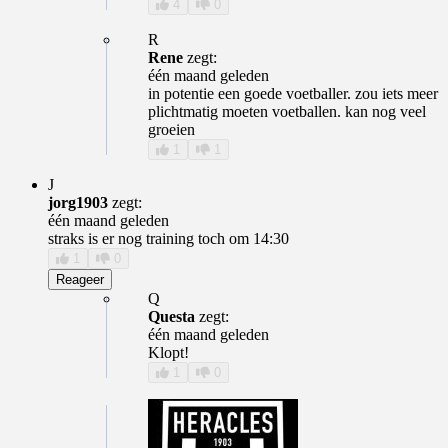
4
0
R
Rene
zegt:
één maand geleden
in potentie een goede voetballer. zou iets meer
plichtmatig moeten voetballen. kan nog veel
groeien
1
1
J
jorg1903
zegt:
één maand geleden
straks is er nog training toch om 14:30
1
0
Reageer
Q
Questa
zegt:
één maand geleden
Klopt!
1
0