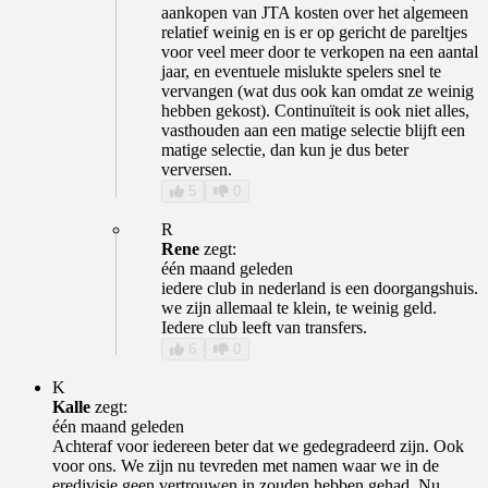
aankopen van JTA kosten over het algemeen
relatief weinig en is er op gericht de pareltjes
voor veel meer door te verkopen na een aantal
jaar, en eventuele mislukte spelers snel te
vervangen (wat dus ook kan omdat ze weinig
hebben gekost). Continuïteit is ook niet alles,
vasthouden aan een matige selectie blijft een
matige selectie, dan kun je dus beter
verversen.
5
0
R
Rene
zegt:
één maand geleden
iedere club in nederland is een doorgangshuis.
we zijn allemaal te klein, te weinig geld.
Iedere club leeft van transfers.
6
0
K
Kalle
zegt:
één maand geleden
Achteraf voor iedereen beter dat we gedegradeerd zijn. Ook
voor ons. We zijn nu tevreden met namen waar we in de
eredivisie geen vertrouwen in zouden hebben gehad. Nu