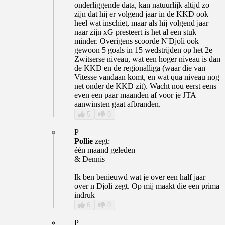
onderliggende data, kan natuurlijk altijd zo
zijn dat hij er volgend jaar in de KKD ook
heel wat inschiet, maar als hij volgend jaar
naar zijn xG presteert is het al een stuk
minder. Overigens scoorde N'Djoli ook
gewoon 5 goals in 15 wedstrijden op het 2e
Zwitserse niveau, wat een hoger niveau is dan
de KKD en de regionalliga (waar die van
Vitesse vandaan komt, en wat qua niveau nog
net onder de KKD zit). Wacht nou eerst eens
even een paar maanden af voor je JTA
aanwinsten gaat afbranden.
5
0
P
Pollie
zegt:
één maand geleden
& Dennis
Ik ben benieuwd wat je over een half jaar
over n Djoli zegt. Op mij maakt die een prima
indruk
6
0
P