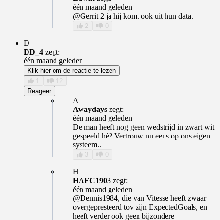
één maand geleden
@Gerrit 2 ja hij komt ook uit hun data.
2
0
D
DD_4
zegt:
één maand geleden
Klik hier om de reactie te lezen
1
12
Reageer
A
Awaydays
zegt:
één maand geleden
De man heeft nog geen wedstrijd in zwart wit
gespeeld hè? Vertrouw nu eens op ons eigen
systeem..
3
0
H
HAFC1903
zegt:
één maand geleden
@Dennis1984, die van Vitesse heeft zwaar
overgepresteerd tov zijn ExpectedGoals, en
heeft verder ook geen bijzondere