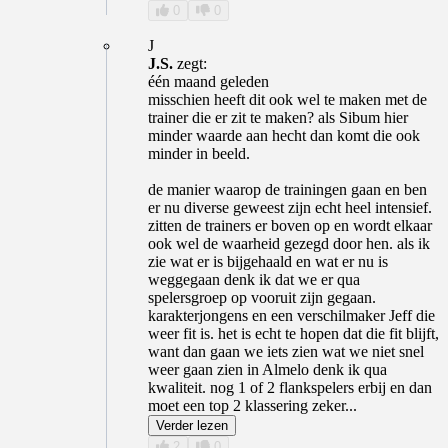
0
0
J
J.S.
zegt:
één maand geleden
misschien heeft dit ook wel te maken met de
trainer die er zit te maken? als Sibum hier
minder waarde aan hecht dan komt die ook
minder in beeld.
de manier waarop de trainingen gaan en ben
er nu diverse geweest zijn echt heel intensief.
zitten de trainers er boven op en wordt elkaar
ook wel de waarheid gezegd door hen. als ik
zie wat er is bijgehaald en wat er nu is
weggegaan denk ik dat we er qua
spelersgroep op vooruit zijn gegaan.
karakterjongens en een verschilmaker Jeff die
weer fit is. het is echt te hopen dat die fit blijft,
want dan gaan we iets zien wat we niet snel
weer gaan zien in Almelo denk ik qua
kwaliteit. nog 1 of 2 flankspelers erbij en dan
moet een top 2 klassering zeker...
Verder lezen
2
0