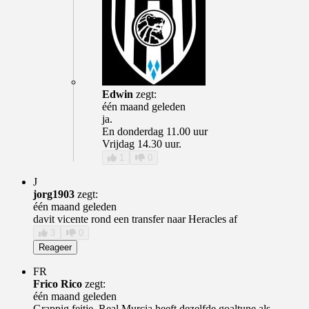
Edwin
zegt:
één maand geleden
ja.
En donderdag 11.00 uur
Vrijdag 14.30 uur.
1
0
J
jorg1903
zegt:
één maand geleden
davit vicente rond een transfer naar Heracles af
3
0
Reageer
FR
Frico Rico
zegt:
één maand geleden
Grappig feitje. Real Murcia heeft dezelfde goaltune als