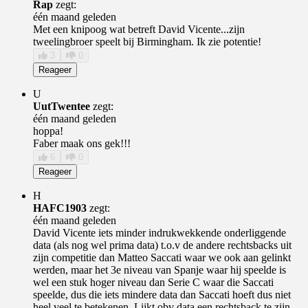
Rap
zegt:
één maand geleden
Met een knipoog wat betreft David Vicente...zijn
tweelingbroer speelt bij Birmingham. Ik zie potentie!
3
0
Reageer
U
UutTwentee
zegt:
één maand geleden
hoppa!
Faber maak ons gek!!!
6
0
Reageer
H
HAFC1903
zegt:
één maand geleden
David Vicente iets minder indrukwekkende onderliggende
data (als nog wel prima data) t.o.v de andere rechtsbacks uit
zijn competitie dan Matteo Saccati waar we ook aan gelinkt
werden, maar het 3e niveau van Spanje waar hij speelde is
wel een stuk hoger niveau dan Serie C waar die Saccati
speelde, dus die iets mindere data dan Saccati hoeft dus niet
heel veel te betekenen. Lijkt obv data een rechtsback te zijn