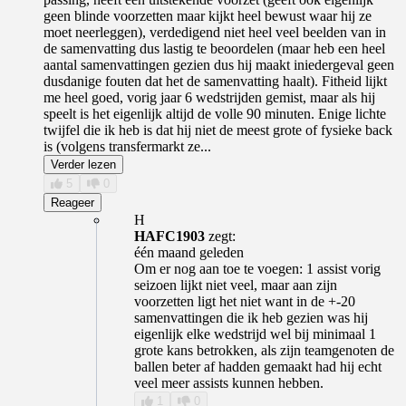
geen blinde voorzetten maar kijkt heel bewust waar hij ze
moet neerleggen), verdedigend niet heel veel beelden van in
de samenvatting dus lastig te beoordelen (maar heb een heel
aantal samenvattingen gezien dus hij maakt iniedergeval geen
dusdanige fouten dat het de samenvatting haalt). Fitheid lijkt
me heel goed, vorig jaar 6 wedstrijden gemist, maar als hij
speelt is het eigenlijk altijd de volle 90 minuten. Enige lichte
twijfel die ik heb is dat hij niet de meest grote of fysieke back
is (volgens transfermarkt ze...
Verder lezen
5
0
Reageer
H
HAFC1903
zegt:
één maand geleden
Om er nog aan toe te voegen: 1 assist vorig
seizoen lijkt niet veel, maar aan zijn
voorzetten ligt het niet want in de +-20
samenvattingen die ik heb gezien was hij
eigenlijk elke wedstrijd wel bij minimaal 1
grote kans betrokken, als zijn teamgenoten de
ballen beter af hadden gemaakt had hij echt
veel meer assists kunnen hebben.
1
0