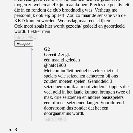
mogen ze wel creatief zijn in aankopen. Precies de positiviteit
die in en rondom de club broodnodig was. Verheug me
persoonlijk ook erg op Jeff. Zou zo maar de sensatie van de
KKD kunnen worden. Woensdag maar eens kijken.
Ook mooi zoals hier wordt gezocht/ gedeeld en geoordeeld
wordt. Lekker man!
3
1
Reageer
G2
Gerrit 2
zegt:
één maand geleden
@hafc1903
Met continuïteit bedoel ik zeker niet dat
spelers vele seizoenen achtereen bij ons
zouden moeten spelen. Gemiddeld 3
seizoenen zou ik al mooi vinden. Toppers die
veel geld in het laatje kunnen brengen twee of
max. drie seizoenen en andere basisspelers
één of meer seizoenen langer. Voortdurend
doorstroom dus zonder dat het een
doorgaanshuis wordt.
1
0
R