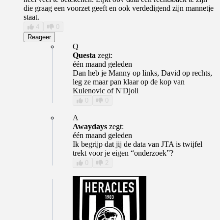
die graag een voorzet geeft en ook verdedigend zijn mannetje
staat.
4
0
Reageer
Q
Questa
zegt:
één maand geleden
Dan heb je Manny op links, David op rechts,
leg ze maar pan klaar op de kop van
Kulenovic of N'Djoli
0
0
A
Awaydays
zegt:
één maand geleden
Ik begrijp dat jij de data van JTA is twijfel
trekt voor je eigen “onderzoek”?
0
2