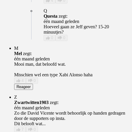
4
0
Q
Questa
zegt:
één maand geleden
Hoeveel gaan ze Jeff geven? 15-20
minuutjes?
0
0
M
Mel
zegt:
één maand geleden
Mooi man, dat beloofd wat.
Misschien wel een type Xabi Alonso haha
4
0
Reageer
Z
Zwartwitten1903
zegt:
één maand geleden
Zo die David Vicente wordt behoorlijk op handen gedragen
door de supporters op insta.
Dit belooft wat...
7
0